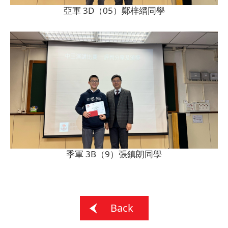
亞軍 3D（05）鄭梓縉同學
季軍 3B（9）張鎮朗同學
Back