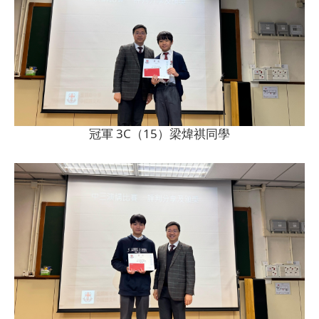
冠軍 3C（15）梁煒祺同學