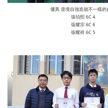
優異 逆境自強造就不一樣的
張珀熙 6C 4
張耀宗 6C 6
張耀祥 6C 5