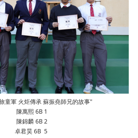
六旅童軍 火炬傳承 蘇振堯師兄的故事"
陳萬熙 6B 1
陳錦麟 6B 2
卓君昊 6B 5