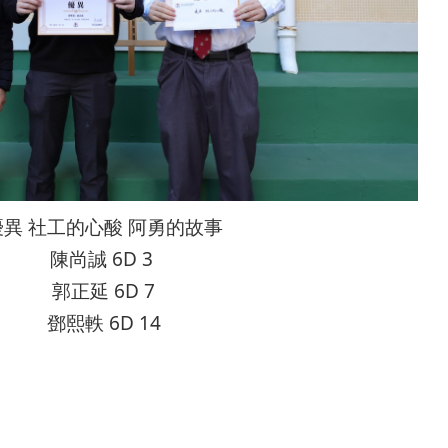
優異 社工的心酸 阿勇的故事
陳尚誠 6D 3
郭正延 6D 7
鄧熙軼 6D 14