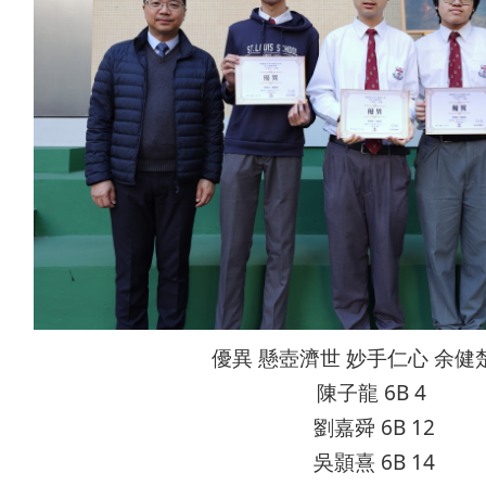
優異 懸壺濟世 妙手仁心 余健
陳子龍 6B 4
劉嘉舜 6B 12
吳顥熹 6B 14