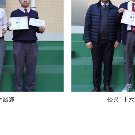
楚醫師
優異 "十