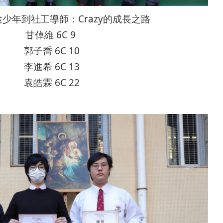
途少年到社工導師：Crazy的成長之路
甘倬維 6C 9
郭子喬 6C 10
李進希 6C 13
袁皓霖 6C 22