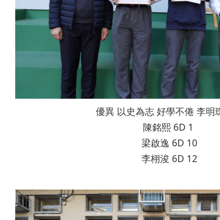
優異 以史為志 好學不倦 李明
陳銘熙 6D 1
梁啟逸 6D 10
李栩浚 6D 12