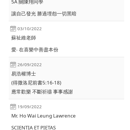
5A 關陳翔同學
讓自己發光 勝過埋怨一切黑暗
03/10/2022
蘇祉維老師
愛‧ 在喜樂中善盡本份
26/09/2022
易浩權博士
(得撒洛尼前書5:16-18)
應常歡樂 不斷祈禱 事事感謝
19/09/2022
Mr. Ho Wai Leung Lawrence
SCIENTIA ET PIETAS